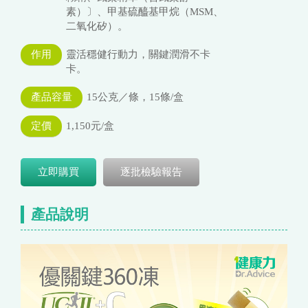
素）〕、甲基硫醯基甲烷（MSM、
二氧化矽）。
作用
靈活穩健行動力，關鍵潤滑不卡
卡。
產品容量
15公克／條，15條/盒
定價
1,150元/盒
立即購買
逐批檢驗報告
產品說明