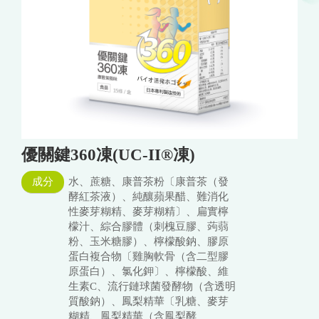
優關鍵360凍(UC-II®凍)
成分
水、蔗糖、康普茶粉〔康普茶（發
酵紅茶液）、純釀蘋果醋、難消化
性麥芽糊精、麥芽糊精〕、扁實檸
檬汁、綜合膠體（刺槐豆膠、蒟蒻
粉、玉米糖膠）、檸檬酸鈉、膠原
蛋白複合物〔雞胸軟骨（含二型膠
原蛋白）、氯化鉀〕、檸檬酸、維
生素C、流行鏈球菌發酵物（含透明
質酸鈉）、鳳梨精華〔乳糖、麥芽
糊精、鳳梨精華（含鳳梨酵