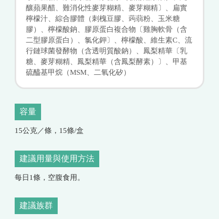
釀蘋果醋、難消化性麥芽糊精、麥芽糊精〕、扁實
檸檬汁、綜合膠體（刺槐豆膠、蒟蒻粉、玉米糖
膠）、檸檬酸鈉、膠原蛋白複合物〔雞胸軟骨（含
二型膠原蛋白）、氯化鉀〕、檸檬酸、維生素C、流
行鏈球菌發酵物（含透明質酸鈉）、鳳梨精華〔乳
糖、麥芽糊精、鳳梨精華（含鳳梨酵素）〕、甲基
硫醯基甲烷（MSM、二氧化矽）
容量
15公克／條，15條/盒
建議用量與使用方法
每日1條，空腹食用。
建議族群