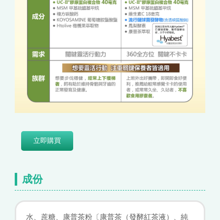
立即購買
成份
水、蔗糖、康普茶粉〔康普茶（發酵紅茶液）、純