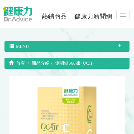
熱銷商品
健康力新聞網
Toggl
navig
MENU
首頁
商品介紹
優關鍵360凍 (UCII)